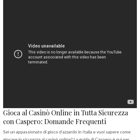
Gioca al Casinò Online in Tutta Sicurezza
con Caspero: Domande Frequenti
Sei un appassionato di gioco d’azzardo in Italia e vuoi sapere come
giocare in sicurezza al casinò online? La guida di Caspero è qui per