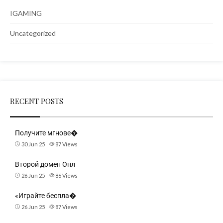
IGAMING
Uncategorized
RECENT POSTS
Получите мгнове�
30 Jun 25
87
Views
Второй домен Онл
26 Jun 25
86
Views
«Играйте беспла�
26 Jun 25
87
Views