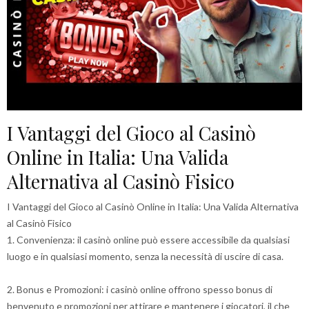
I Vantaggi del Gioco al Casinò
Online in Italia: Una Valida
Alternativa al Casinò Fisico
I Vantaggi del Gioco al Casinò Online in Italia: Una Valida Alternativa
al Casinò Fisico
1. Convenienza: il casinò online può essere accessibile da qualsiasi
luogo e in qualsiasi momento, senza la necessità di uscire di casa.
2. Bonus e Promozioni: i casinò online offrono spesso bonus di
benvenuto e promozioni per attirare e mantenere i giocatori, il che