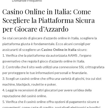
Domande Frequenti
Casino Online in Italia: Come
Scegliere la Piattaforma Sicura
per Giocare d’Azzardo
Se stai cercando di giocare d’azzardo online in Italia, scegliere la
piattaforma giusta è fondamentale. Ecco alcuni consigli per
assicurarti di scegliere un
Casino Online in Italia
sicuro:
1. Verifica che la piattaforma sia autorizzata AAMS , l’organo
governativo che regola il gioco d’azzardo online in Italia.
2. Controlla che il sito web utilizzi una connessione SSL crittografata
per proteggere le tue informazioni personali e finanziarie.
3. Scegli un casinò online che offra una varietà di giochi, tra cui slot
machine, blackjack, roulette e poker.
4. Leggi le recensioni di altri giocatori per avere un’idea della
reputazione del casinò online.
5. Verifica che il casinò online offra opzioni di pagamento sicure e
convenienti, come carte di credito, portafogli elettronici e bonifici